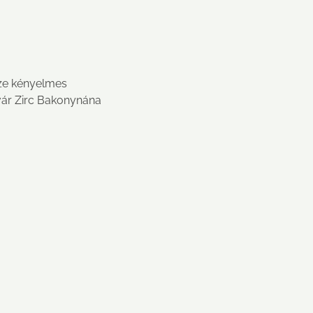
ze kényelmes
avár Zirc Bakonynána
l elérhető!
OGLALÁS MÓDJA