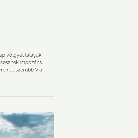
 völgyét találjuk
 Csesznek impozáns
gyre népszerűbb Via