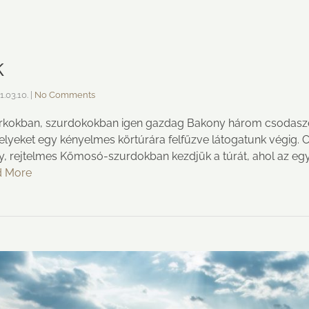
k
1.03.10.
|
No Comments
rkokban, szurdokokban igen gazdag Bakony három csodaszép
lyeket egy kényelmes körtúrára felfűzve látogatunk végig.
ély, rejtelmes Kőmosó-szurdokban kezdjük a túrát, ahol az e
d More