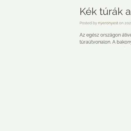
Kék túrák 
Posted by
nyeronyest
on
202
Az egész országon átív
túraútvonalon. A bakony
Jásd Csőszpuszta Mindeg
RÓLUNK