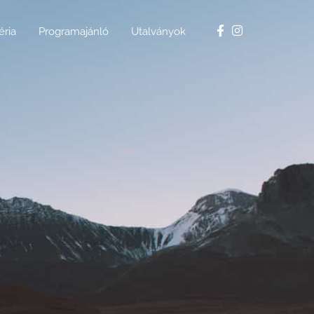
éria
Programajánló
Utalványok