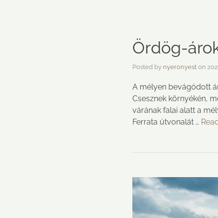
Ördög-áro
Posted by
nyeronyest
on
202
A mélyen bevágódott á
Csesznek környékén, me
várának falai alatt a m
Ferrata útvonalát …
Rea