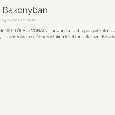
a Bakonyban
1.03.10.
|
No Comments
elő KÉK TÚRAÚTVONAL az ország legszebb pontjait köti öss
i szakaszokra az alábbi pontokon lehet rácsatlakozni: Borz
yik település körülbelül 15-25 perces autós megközelítésse
KAPCSOLAT
F